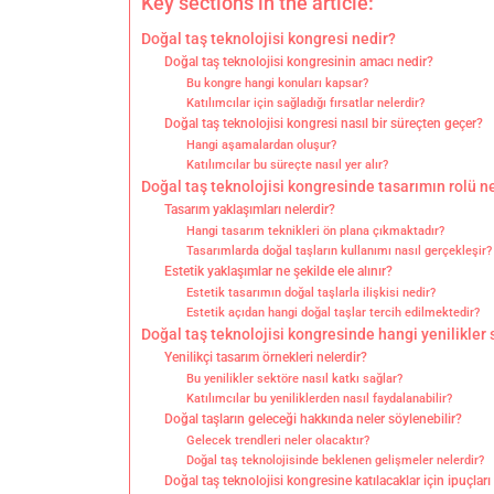
Key sections in the article:
Doğal taş teknolojisi kongresi nedir?
Doğal taş teknolojisi kongresinin amacı nedir?
Bu kongre hangi konuları kapsar?
Katılımcılar için sağladığı fırsatlar nelerdir?
Doğal taş teknolojisi kongresi nasıl bir süreçten geçer?
Hangi aşamalardan oluşur?
Katılımcılar bu süreçte nasıl yer alır?
Doğal taş teknolojisi kongresinde tasarımın rolü n
Tasarım yaklaşımları nelerdir?
Hangi tasarım teknikleri ön plana çıkmaktadır?
Tasarımlarda doğal taşların kullanımı nasıl gerçekleşir?
Estetik yaklaşımlar ne şekilde ele alınır?
Estetik tasarımın doğal taşlarla ilişkisi nedir?
Estetik açıdan hangi doğal taşlar tercih edilmektedir?
Doğal taş teknolojisi kongresinde hangi yenilikler
Yenilikçi tasarım örnekleri nelerdir?
Bu yenilikler sektöre nasıl katkı sağlar?
Katılımcılar bu yeniliklerden nasıl faydalanabilir?
Doğal taşların geleceği hakkında neler söylenebilir?
Gelecek trendleri neler olacaktır?
Doğal taş teknolojisinde beklenen gelişmeler nelerdir?
Doğal taş teknolojisi kongresine katılacaklar için ipuçları