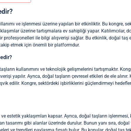
edir?
lanımı ve işlenmesi üzerine yapılan bir etkinliktir. Bu kongre, sek
klaşımlar üzerine tartışmalara ev sahipliği yapar. Katılımcılar, d
ofesyonelleri ile bilgi alışverişi sağlar. Bu etkinlik, doğal taş 
takip etmek için önemli bir platformdur.
nedir?
şların kullanımını ve teknolojik gelişmelerini tartışmaktır. Kongr
rişi yapılır. Ayrıca, doğal taşların çevresel etkileri de ele alınır. 
ik edilir. Kongre, sektördeki işbirliklerini güçlendirmeyi hedefler
m ve estetik yaklaşımları kapsar. Ayrıca, doğal taşların işlenmesi, 
 tasarımı gibi alanlar üzerinde durulur. Bunun yanı sıra, doğal ta
işmeleri ve trendleri paylaşma fırsatı bulur. Bu konular, doğal taş te