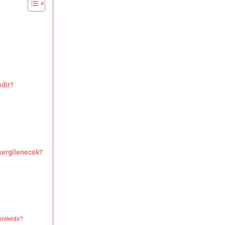
edir?
 sergilenecek?
 nelerdir?