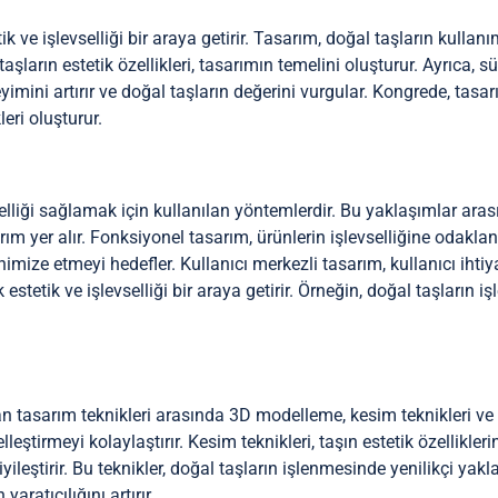
k ve işlevselliği bir araya getirir. Tasarım, doğal taşların kullan
şların estetik özellikleri, tasarımın temelini oluşturur. Ayrıca, s
imini artırır ve doğal taşların değerini vurgular. Kongrede, tasarım
leri oluşturur.
vselliği sağlamak için kullanılan yöntemlerdir. Bu yaklaşımlar ara
rım yer alır. Fonksiyonel tasarım, ürünlerin işlevselliğine odaklanı
inimize etmeyi hedefler. Kullanıcı merkezli tasarım, kullanıcı ihtiya
stetik ve işlevselliği bir araya getirir. Örneğin, doğal taşların i
an tasarım teknikleri arasında 3D modelleme, kesim teknikleri v
leştirmeyi kolaylaştırır. Kesim teknikleri, taşın estetik özellikler
eştirir. Bu teknikler, doğal taşların işlenmesinde yenilikçi yakl
ratıcılığını artırır.