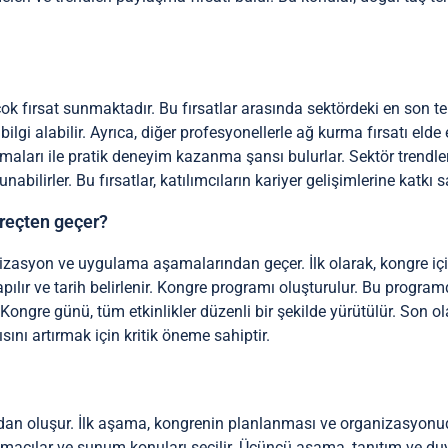
rçok fırsat sunmaktadır. Bu fırsatlar arasında sektördeki en son 
gi alabilir. Ayrıca, diğer profesyonellerle ağ kurma fırsatı elde e
şmaları ile pratik deneyim kazanma şansı bulurlar. Sektör trendler
unabilirler. Bu fırsatlar, katılımcıların kariyer gelişimlerine katkı
üreçten geçer?
izasyon ve uygulama aşamalarından geçer. İlk olarak, kongre için 
apılır ve tarih belirlenir. Kongre programı oluşturulur. Bu progra
ir. Kongre günü, tüm etkinlikler düzenli bir şekilde yürütülür. Son ol
sını artırmak için kritik öneme sahiptir.
rdan oluşur. İlk aşama, kongrenin planlanması ve organizasyonud
onuşmacılar ve sunum konuları seçilir. Üçüncü aşama, tanıtım ve duy