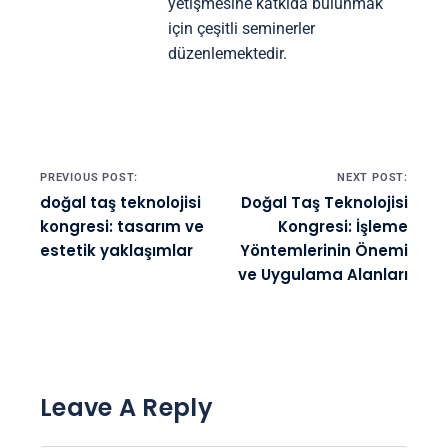
yetişmesine katkıda bulunmak
için çeşitli seminerler
düzenlemektedir.
Post navigation
PREVIOUS POST:
NEXT POST:
doğal taş teknolojisi
Doğal Taş Teknolojisi
kongresi: tasarım ve
Kongresi: İşleme
estetik yaklaşımlar
Yöntemlerinin Önemi
ve Uygulama Alanları
Leave A Reply